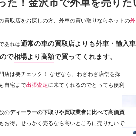
った！金沢市で外車を売りた
の買取店をお探しの方、外車の買い取りならネットの
外
通常の車の買取店よりも外車・輸入
であれば
ので
相場より高額
で買ってくれます。
門店は要チェック！ なぜなら、わざわざ店舗を探
も自宅まで
出張査定
に来てくれるのでとっても便利
般の
ディーラーの下取りや買取業者に比べて高価買
もお得。せっかく売るなら高いところに売りたいで