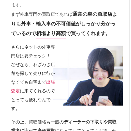
ます。
通常の車の買取店よ
まず外車専門の買取店であれば
りも外車・輸入車の不可価値がしっかり分かっ
ているので
相場より高額
で買ってくれます。
さらにネットの外車専
門店は要チェック！
なぜなら、わざわざ店
舗を探して売りに行か
なくても自宅まで
出張
査定
に来てくれるので
とっても便利なんで
す。
その上、買取価格も一般の
ディーラーの下取りや買取
業者に比べて高価買取
になっていてとってもお得。せ