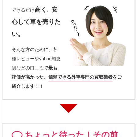
高く
安
できるだけ
、
心して車を売りた
い。
そんな方のために、各
種レビューやyahoo知恵
袋などの口コミで
最も
評価が高かった、
信頼できる外車専門の買取業者
をご
紹介します
！！
ちょっと待った！その前