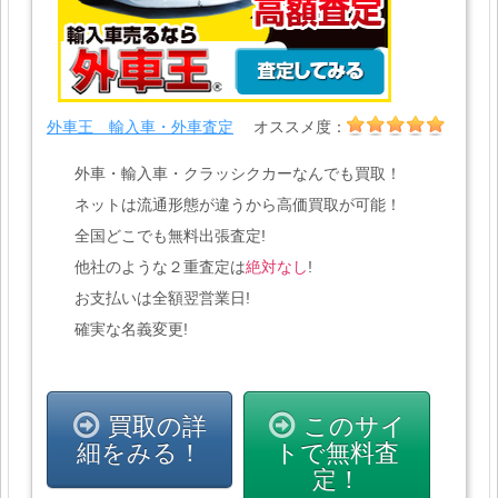
外車王 輸入車・外車査定
オススメ度：
外車・輸入車・クラッシクカーなんでも買取！
ネットは流通形態が違うから高価買取が可能！
全国どこでも無料出張査定!
他社のような２重査定は
絶対なし
!
お支払いは全額翌営業日!
確実な名義変更!
買取の詳
このサイ
細をみる！
トで無料査
定！