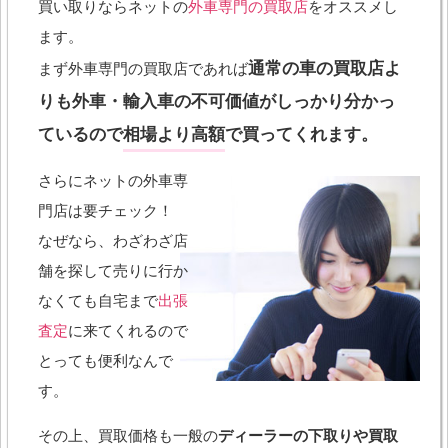
買い取りならネットの
外車専門の買取店
をオススメし
ます。
通常の車の買取店よ
まず外車専門の買取店であれば
りも外車・輸入車の不可価値がしっかり分かっ
ているので
相場より高額
で買ってくれます。
さらにネットの外車専
門店は要チェック！
なぜなら、わざわざ店
舗を探して売りに行か
なくても自宅まで
出張
査定
に来てくれるので
とっても便利なんで
す。
その上、買取価格も一般の
ディーラーの下取りや買取