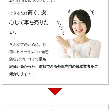
高く
安
できるだけ
、
心して車を売りた
い。
そんな方のために、各
種レビューやyahoo知恵
袋などの口コミで
最も
評価が高かった、
信頼できる外車専門の買取業者
をご
紹介します
！！